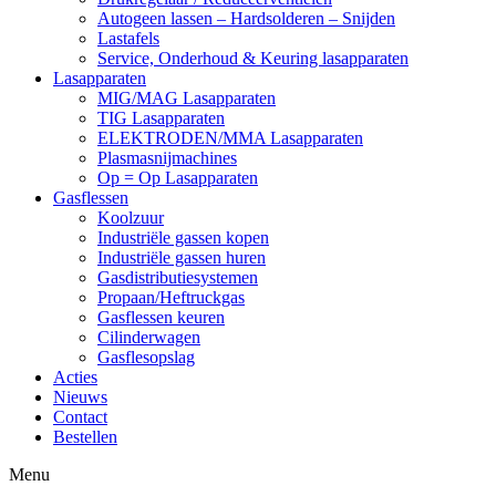
Autogeen lassen – Hardsolderen – Snijden
Lastafels
Service, Onderhoud & Keuring lasapparaten
Lasapparaten
MIG/MAG Lasapparaten
TIG Lasapparaten
ELEKTRODEN/MMA Lasapparaten
Plasmasnijmachines
Op = Op Lasapparaten
Gasflessen
Koolzuur
Industriële gassen kopen
Industriële gassen huren
Gasdistributiesystemen
Propaan/Heftruckgas
Gasflessen keuren
Cilinderwagen
Gasflesopslag
Acties
Nieuws
Contact
Bestellen
Menu