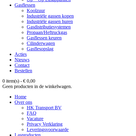
Gasflessen
Koolzuur
Industriële gassen kopen
Industriële gassen huren
Gasdistributiesystemen
Propaan/Heftruckgas
Gasflessen keuren
Cilinderwagen
Gasflesopslag
Acties
Nieuws
Contact
Bestellen
0 item(s)
-
€
0,00
Geen producten in de winkelwagen.
Home
Over ons
HK Transport BV
FAQ
Vacature
Privacy Verklaring
Leveringsvoorwaarde
Lasproducten