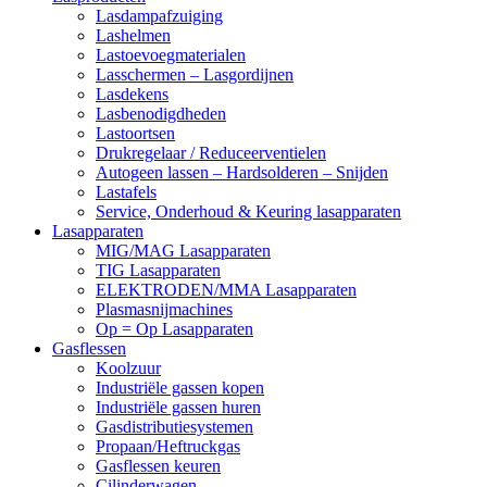
Lasdampafzuiging
Lashelmen
Lastoevoegmaterialen
Lasschermen – Lasgordijnen
Lasdekens
Lasbenodigdheden
Lastoortsen
Drukregelaar / Reduceerventielen
Autogeen lassen – Hardsolderen – Snijden
Lastafels
Service, Onderhoud & Keuring lasapparaten
Lasapparaten
MIG/MAG Lasapparaten
TIG Lasapparaten
ELEKTRODEN/MMA Lasapparaten
Plasmasnijmachines
Op = Op Lasapparaten
Gasflessen
Koolzuur
Industriële gassen kopen
Industriële gassen huren
Gasdistributiesystemen
Propaan/Heftruckgas
Gasflessen keuren
Cilinderwagen