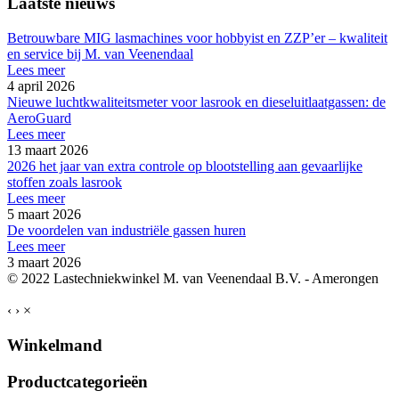
Laatste nieuws
Betrouwbare MIG lasmachines voor hobbyist en ZZP’er – kwaliteit
en service bij M. van Veenendaal
Lees meer
4 april 2026
Nieuwe luchtkwaliteitsmeter voor lasrook en dieseluitlaatgassen: de
AeroGuard
Lees meer
13 maart 2026
2026 het jaar van extra controle op blootstelling aan gevaarlijke
stoffen zoals lasrook
Lees meer
5 maart 2026
De voordelen van industriële gassen huren
Lees meer
3 maart 2026
© 2022 Lastechniekwinkel M. van Veenendaal B.V. - Amerongen
‹
›
×
Winkelmand
Productcategorieën