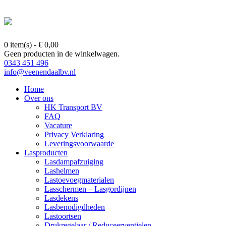
0 item(s)
-
€
0,00
Geen producten in de winkelwagen.
0343 451 496
info@veenendaalbv.nl
Home
Over ons
HK Transport BV
FAQ
Vacature
Privacy Verklaring
Leveringsvoorwaarde
Lasproducten
Lasdampafzuiging
Lashelmen
Lastoevoegmaterialen
Lasschermen – Lasgordijnen
Lasdekens
Lasbenodigdheden
Lastoortsen
Drukregelaar / Reduceerventielen