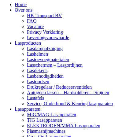
Home
Over ons
HK Transport BV
FAQ
Vacature
Privacy Verklaring
Leveringsvoorwaarde
Lasproducten
Lasdampafzuiging
Lashelmen
Lastoevoegmaterialen
Lasschermen – Lasgordijnen
Lasdekens
Lasbenodigdheden
Lastoortsen
Drukregelaar / Reduceerventielen
Autogeen lassen – Hardsolderen – Snijden
Lastafels
Service, Onderhoud & Keuring lasapparaten
Lasapparaten
MIG/MAG Lasapparaten
TIG Lasapparaten
ELEKTRODEN/MMA Lasapparaten
Plasmasnijmachines
Op = Op Lasapparaten